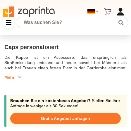
Caps personalisiert
Die Kappe ist ein Accessoire, das ursprünglich als
Straßenkleidung entstand und heute sowohl bei Männern als
auch bei Frauen einen festen Platz in der Garderobe einnimmt.
Sie kann zu jeder Jahreszeit getragen werden und schützt vor
Mehr
Kälte und Sonne, ohne dabei Ihren Stil aufzugeben. Entdecken
Sie unsere große Auswahl an
personalisierten Kappen mit
Logo
, um Ihrem Outfit eine einzigartige Note zu verleihen. Die
personalisierte Kappe mit Logostickerei ist ideal zum Tragen in
Gastronomieberufen und wird auch im Alltag gerne gesehen.
Brauchen Sie ein kostenloses Angebot?
Stellen Sie Ihre
Bestellen Sie in kleinen Mengen, bereits ab 10 Produkten, Ihre
Anfrage in weniger als 30 Sekunden!
personalisierbare Kappe mit Logo. Unser Team berät Sie per
Telefon, Chat und E-Mail unter support@zaprinta.com. Starten
Gratis Angebot anfragen
Sie jetzt Ihre einfache und schnelle Bestellung.
Caps personalisiert