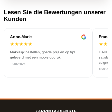
Lesen Sie die Bewertungen unserer
Kunden
Anne-Marie
Franço
★
★
★
★
★
★
★
Makkelijk bestellen, goede prijs en op tijd
L'ADL L
geleverd met een mooie opdruk!
satisfai
soigné e
18/06/2026
18/06/20
ZAPRINTA-DIENSTE