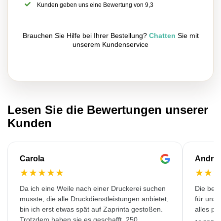
Kunden geben uns eine Bewertung von 9,3
Brauchen Sie Hilfe bei Ihrer Bestellung?
Chatten
Sie mit
unserem Kundenservice
Lesen Sie die Bewertungen unserer
Kunden
Carola
Andre
★
★
★
★
★
★
★
Da ich eine Weile nach einer Druckerei suchen
Die bedr
musste, die alle Druckdienstleistungen anbietet,
für unse
bin ich erst etwas spät auf Zaprinta gestoßen.
alles pr
Trotzdem haben sie es geschafft, 250