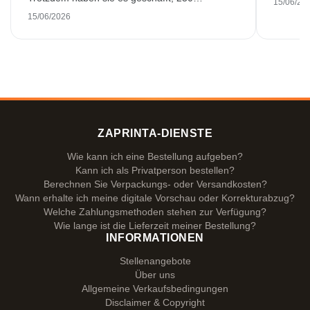
15/06/20
wunderschön bedruckte Emaillebecher
15/06/2026
pünktlich zu liefern. Ich bin sehr zufrieden.
Vielen Dank!
ZAPRINTA-DIENSTE
Wie kann ich eine Bestellung aufgeben?
Kann ich als Privatperson bestellen?
Berechnen Sie Verpackungs- oder Versandkosten?
Wann erhalte ich meine digitale Vorschau oder Korrekturabzug?
Welche Zahlungsmethoden stehen zur Verfügung?
Wie lange ist die Lieferzeit meiner Bestellung?
INFORMATIONEN
Stellenangebote
Über uns
Allgemeine Verkaufsbedingungen
Disclaimer & Copyright