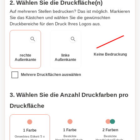
Sie sich oder einem geliebten Menschen dieses Must-
2. Wählen Sie die Druckfläche(n)
Have-Accessoire und nehmen Sie die gemütlichen Vibes
Auf mehreren Stellen bedrucken? Das ist möglich. Markieren
den ganzen Winter lang an.
Sie das Kästchen und wählen Sie die gewünschten
Druckbereiche für den Druck Ihres Logos aus.
Keine Bedruckung
rechte
linke
Außenkante
Außenkante
Mehrere Druckflächen auswählen
3. Wählen Sie die Anzahl Druckfarben pro
Druckfläche
1 Farbe
2 Farben
1 Farbe
Bestickte
Bestickte
Gewebtes Etikett 5 x
Handtücher/Schals -
Handtücher/Schals -