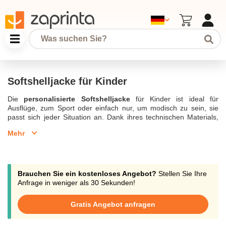
Softshelljacke für Kinder
Die
personalisierte Softshelljacke
für Kinder ist ideal für
Ausflüge, zum Sport oder einfach nur, um modisch zu sein, sie
passt sich jeder Situation an. Dank ihres technischen Materials,
das so entworfen wurde, dass es kleinen Unwettern standhält,
Mehr
verspricht die
selbst gestaltete Softshelljacke
Komfort und
Wärme für die Kinder. Entdecken Sie, wie Sie einer Softshelljacke
mit wenigen Klicks Ihre persönliche Note verleihen können.
Bestellen Sie ab 10 Produkten, um eine Sportmannschaft, eine
Schulklasse oder die Kinder Ihrer Kunden auszustatten. Unser
Brauchen Sie ein kostenloses Angebot?
Stellen Sie Ihre
Team berät Sie und begleitet Sie bei der Umsetzung der
Anfrage in weniger als 30 Sekunden!
Personalisierung per Chat, Telefon oder E-Mail an
support@zaprinta.com.
Gratis Angebot anfragen
Softshelljacke für Kinder