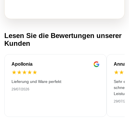
Lesen Sie die Bewertungen unserer
Kunden
Apollonia
Anna
★
★
★
★
★
★
★
Lieferung und Ware perfekt
Sehr emp
schnell 
29/07/2026
Leistung
29/07/20