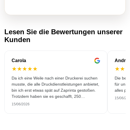
Lesen Sie die Bewertungen unserer
Kunden
Carola
Andre
★
★
★
★
★
★
★
Da ich eine Weile nach einer Druckerei suchen
Die bedr
musste, die alle Druckdienstleistungen anbietet,
für unse
bin ich erst etwas spät auf Zaprinta gestoßen.
alles pr
Trotzdem haben sie es geschafft, 250
15/06/20
wunderschön bedruckte Emaillebecher
15/06/2026
pünktlich zu liefern. Ich bin sehr zufrieden.
Vielen Dank!