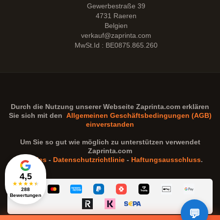
Gewerbestraße 39
4731 Raeren
Belgien
verkauf@zaprinta.com
MwSt.Id : BE0875.865.260
Durch die Nutzung unserer Webseite
Zaprinta.com
erklären
Sie sich mit den
Allgemeinen Geschäftsbedingungen (AGB)
einverstanden
Um Sie so gut wie möglich zu unterstützen verwendet
Zaprinta.com
Cookies
-
Datenschutzrichtlinie
-
Haftungsausschluss
.
4,5
★
★
★
★
★
288
Bewertungen