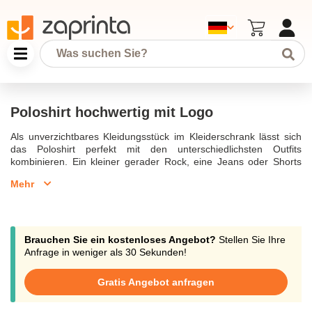
Poloshirt hochwertig mit Logo
Als unverzichtbares Kleidungsstück im Kleiderschrank lässt sich
das Poloshirt perfekt mit den unterschiedlichsten Outfits
kombinieren. Ein kleiner gerader Rock, eine Jeans oder Shorts
ergänzen das trendige Casual-Outfit. Um Ihrem Poloshirt eine
Mehr
persönliche Note zu verleihen, bieten wir Ihnen die Möglichkeit, es
zu personalisieren. Sei es ein kleines Detail auf der Vorderseite
oder ein grafisch ansprechendes Design auf der Rückseite - alles
ist möglich. Bestellen Sie Ihre verschiedenen
personalisierten
Poloshirts
ab 10 Stück, um Ihre Familie oder Ihre Mitarbeiter zu
Brauchen Sie ein kostenloses Angebot?
Stellen Sie Ihre
einem kleinen Preis damit auszustatten. Wir begleiten Sie dabei
Anfrage in weniger als 30 Sekunden!
per Telefon, Chat oder E-Mail an support@zaprinta.com.
Bestellen Sie jetzt Ihr
hochwertiges personalisiertes Poloshirt.
Gratis Angebot anfragen
Poloshirt hochwertig mit Logo