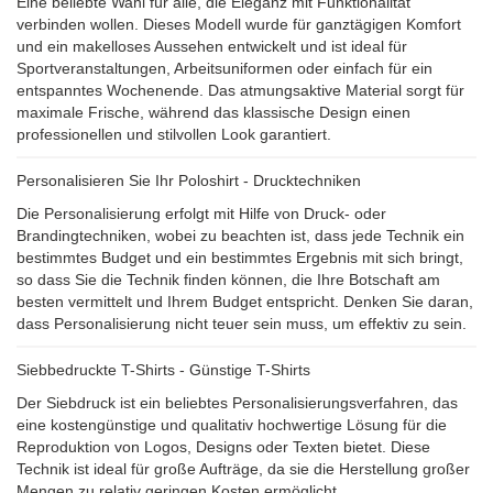
Eine beliebte Wahl für alle, die Eleganz mit Funktionalität
verbinden wollen. Dieses Modell wurde für ganztägigen Komfort
und ein makelloses Aussehen entwickelt und ist ideal für
Sportveranstaltungen, Arbeitsuniformen oder einfach für ein
entspanntes Wochenende. Das atmungsaktive Material sorgt für
maximale Frische, während das klassische Design einen
professionellen und stilvollen Look garantiert.
Personalisieren Sie Ihr Poloshirt - Drucktechniken
Die Personalisierung erfolgt mit Hilfe von Druck- oder
Brandingtechniken, wobei zu beachten ist, dass jede Technik ein
bestimmtes Budget und ein bestimmtes Ergebnis mit sich bringt,
so dass Sie die Technik finden können, die Ihre Botschaft am
besten vermittelt und Ihrem Budget entspricht. Denken Sie daran,
dass Personalisierung nicht teuer sein muss, um effektiv zu sein.
Siebbedruckte T-Shirts - Günstige T-Shirts
Der Siebdruck ist ein beliebtes Personalisierungsverfahren, das
eine kostengünstige und qualitativ hochwertige Lösung für die
Reproduktion von Logos, Designs oder Texten bietet. Diese
Technik ist ideal für große Aufträge, da sie die Herstellung großer
Mengen zu relativ geringen Kosten ermöglicht.