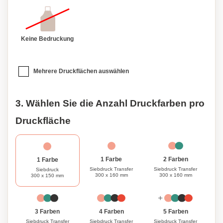
Sie sich bereit, entfesseln Sie Ihre Kreativität und setzen
Sie ein Statement mit unserer stilvollen und funktionellen
BBQ Schürze.
Keine Bedruckung
Mehrere Druckflächen auswählen
3. Wählen Sie die Anzahl Druckfarben pro
Druckfläche
1 Farbe
2 Farben
1 Farbe
Siebdruck Transfer
Siebdruck Transfer
Siebdruck
300 x 160 mm
300 x 160 mm
300 x 150 mm
3 Farben
4 Farben
5 Farben
Siebdruck Transfer
Siebdruck Transfer
Siebdruck Transfer