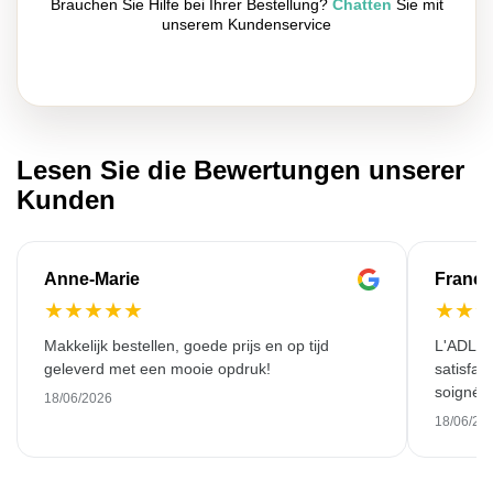
Brauchen Sie Hilfe bei Ihrer Bestellung?
Chatten
Sie mit
unserem Kundenservice
Lesen Sie die Bewertungen unserer
Kunden
Anne-Marie
Franço
★
★
★
★
★
★
★
Makkelijk bestellen, goede prijs en op tijd
L'ADL L
geleverd met een mooie opdruk!
satisfai
soigné e
18/06/2026
18/06/20