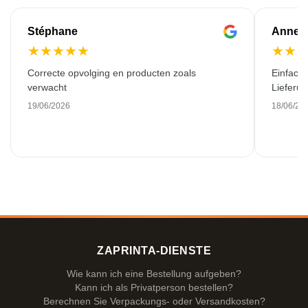
Stéphane
Anne-M
★
★
★
★
★
★
★
Correcte opvolging en producten zoals
Einfache
verwacht
Lieferu
19/06/2026
18/06/20
ZAPRINTA-DIENSTE
Wie kann ich eine Bestellung aufgeben?
Kann ich als Privatperson bestellen?
Berechnen Sie Verpackungs- oder Versandkosten?