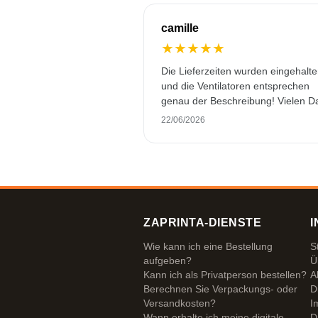
camille
★
★
★
★
★
Die Lieferzeiten wurden eingehalt
und die Ventilatoren entsprechen
genau der Beschreibung! Vielen D
22/06/2026
ZAPRINTA-DIENSTE
I
Wie kann ich eine Bestellung
S
aufgeben?
Ü
Kann ich als Privatperson bestellen?
A
Berechnen Sie Verpackungs- oder
D
Versandkosten?
I
Wann erhalte ich meine digitale
D