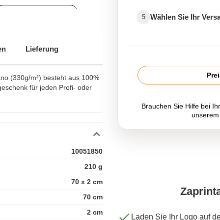
Schürze bedrucken
Wählen Sie Ihr Ver
5
en
Lieferung
ür Restaurant- und
Pre
lano (330g/m²) besteht aus 100%
eschenk für jeden Profi- oder
Brauchen Sie Hilfe bei Ih
unserem
10051850
210 g
70 x 2 cm
Zaprint
70 cm
2 cm
Laden Sie Ihr Logo auf d