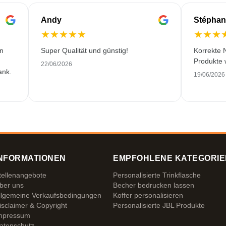
Andy
Stéphan
★
★
★
★
★
★
★
★
en
Super Qualität und günstig!
Korrekte 
Produkte 
22/06/2026
ank.
19/06/2026
NFORMATIONEN
EMPFOHLENE KATEGORIE
tellenangebote
Personalisierte Trinkflasche
ber uns
Becher bedrucken lassen
llgemeine Verkaufsbedingungen
Koffer personalisieren
isclaimer & Copyright
Personalisierte JBL Produkte
mpressum
atenschutz