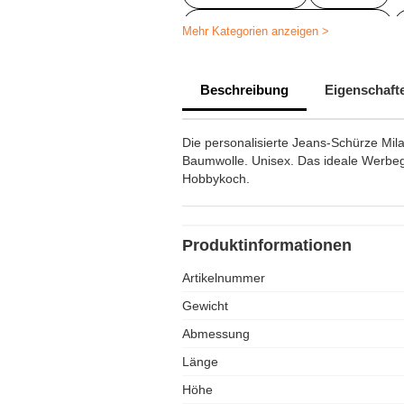
Personalisierte Küchenartikel
Mehr Kategorien anzeigen >
Kochschürze personalisiert
Beschreibung
Eigenschaft
Personalisierte Werbegeschenke f
Hotelsektor
Die personalisierte Jeans-Schürze Mi
Baumwolle. Unisex. Das ideale Werbeg
Hobbykoch.
Produktinformationen
Artikelnummer
Gewicht
Abmessung
Länge
Höhe