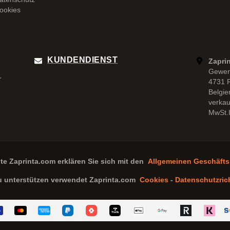
ookies
KUNDENDIENST
Zapri
Gewer
r
4731 
Belgie
verka
MwSt.I
ite
Zaprinta.com
erklären Sie sich mit den
Allgemeinen Geschäft
u unterstützen verwendet
Zaprinta.com
Cookies
-
Datenschutzrich