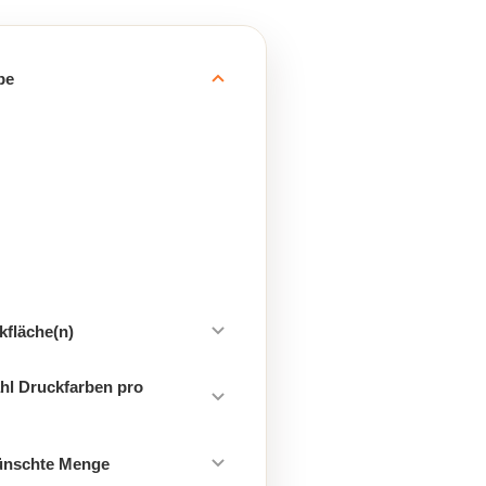
be
kfläche(n)
hl Druckfarben pro
ünschte Menge