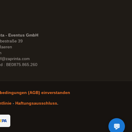
nta - Eventus GmbH
bestraße 39
Raeren
n
uf@zaprinta.com
d : BE0875.865.260
sbedingungen (AGB) einverstanden
tlinie
-
Haftungsausschluss
.