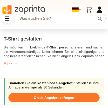
T-Shirt gestalten
Sie möchten Ihr
Lieblings-T-Shirt personalisieren
und suchen
ein vertrauenswürdiges Unternehmen für eine einzigartige und
originelle Kreation? Suchen Sie nicht länger! Dank Zaprinta haben
Sie Zugang zu hochwertigen Textilien und designer Teams, die
Mehr
sich der Gestaltung verschiedener
personalisierter T-Shirts
widmen. Die Gestaltung eines
personalisierten T-Shirts
ist eine
der Spezialitäten von Zaprinta: Zögern Sie nicht, uns jetzt um
Beratung zu bitten, indem Sie uns unter support@zaprinta.com
kontaktieren.
Brauchen Sie ein kostenloses Angebot?
Stellen Sie Ihre
Anfrage in weniger als 30 Sekunden!
T-Shirt gestalten
Gratis Angebot anfragen