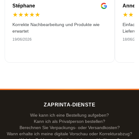
Stéphane
Anne-M
★
★
★
★
★
★
★
Korrekte Nachbearbeitung und Produkte wie
Einfache
erwartet
Lieferu
19/06/2026
18/06/20
ZAPRINTA-DIENSTE
Wie kann ich eine Bestellung aufgeben?
Kann ich als Privatperson bestellen?
Berechnen Sie Verpackungs- oder Versandkosten?
Wann erhalte ich meine digitale Vorschau oder Korrekturabzug?