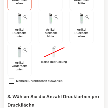
Vorderseite
Vorderseite
ab und setzen Sie ein Statement mit einer personalisierten
oben
Mitte
Sportlichen Nachhaltigen Trinkflasche. Dieses Produkt
prahlt mit einem eingetragenen Design®, was seine
Qualität und Originalität sicherstellt. Treten Sie der
nachhaltigen Bewegung bei und treffen Sie mit unserer
Sportlichen Nachhaltigen Trinkflasche eine bewusste Wahl
Artikel
Artikel
Artikel
Rückseite
Rückseite
Rückseite
für den Planeten.
unten
Mitte
oben
Keine Bedruckung
Artikel
Vorderseite
unten
Mehrere Druckflächen auswählen
3. Wählen Sie die Anzahl Druckfarben pro
Druckfläche