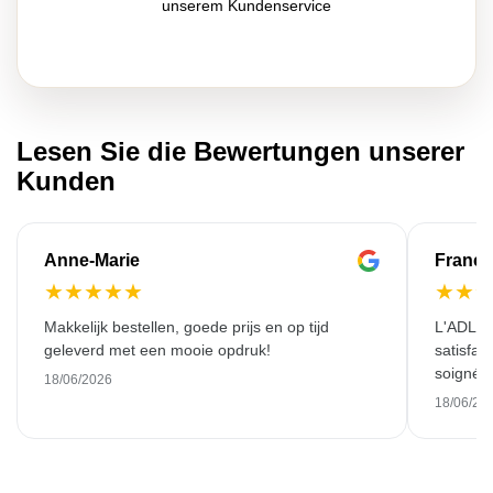
unserem Kundenservice
Lesen Sie die Bewertungen unserer
Kunden
Anne-Marie
Franço
★
★
★
★
★
★
★
Makkelijk bestellen, goede prijs en op tijd
L'ADL L
geleverd met een mooie opdruk!
satisfai
soigné e
18/06/2026
18/06/20