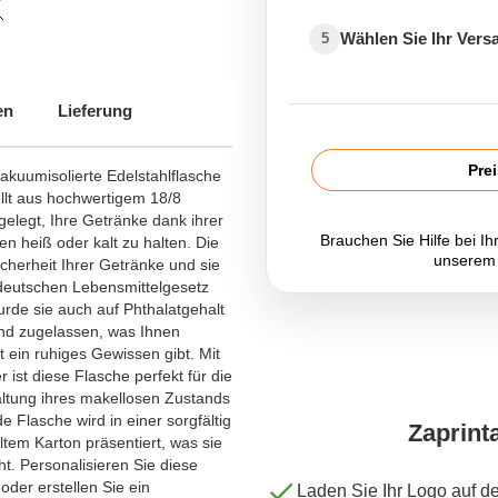
Wählen Sie Ihr Ver
5
en
Lieferung
Pre
akuumisolierte Edelstahlflasche
llt aus hochwertigem 18/8
gelegt, Ihre Getränke dank ihrer
Brauchen Sie Hilfe bei Ih
n heiß oder kalt zu halten. Die
unserem
icherheit Ihrer Getränke und sie
deutschen Lebensmittelgesetz
rde sie auch auf Phthalatgehalt
d zugelassen, was Ihnen
it ein ruhiges Gewissen gibt. Mit
ist diese Flasche perfekt für die
altung ihres makellosen Zustands
Flasche wird in einer sorgfältig
Zaprint
tem Karton präsentiert, was sie
t. Personalisieren Sie diese
oder erstellen Sie ein
Laden Sie Ihr Logo auf d