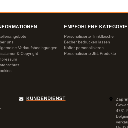
NFORMATIONEN
EMPFOHLENE KATEGORIE
tellenangebote
Personalisierte Trinkflasche
ber uns
Becher bedrucken lassen
llgemeine Verkaufsbedingungen
Koffer personalisieren
isclaimer & Copyright
Personalisierte JBL Produkte
mpressum
atenschutz
ookies
KUNDENDIENST
Zapri
Gewer
r
4731 
Belgie
verka
MwSt.I