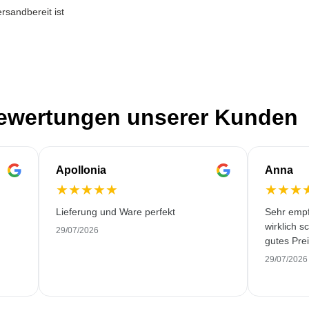
rsandbereit ist
Bewertungen unserer Kunden
Apollonia
Anna
★
★
★
★
★
★
★
★
Lieferung und Ware perfekt
Sehr empf
wirklich s
29/07/2026
gutes Prei
29/07/2026