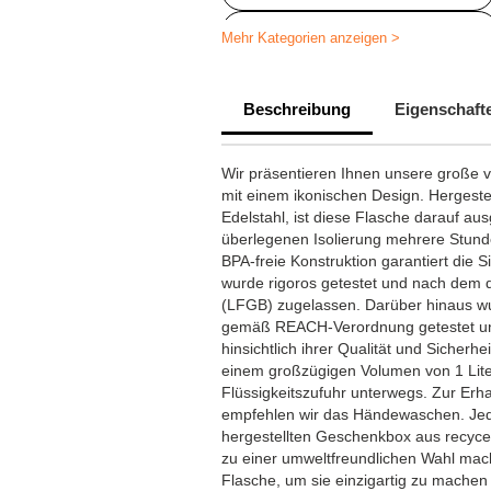
Thermosflasche personalisieren
Mehr Kategorien anzeigen >
Beschreibung
Eigenschaft
Wir präsentieren Ihnen unsere große v
mit einem ikonischen Design. Hergeste
Edelstahl, ist diese Flasche darauf aus
überlegenen Isolierung mehrere Stunde
BPA-freie Konstruktion garantiert die S
wurde rigoros getestet und nach dem 
(LFGB) zugelassen. Darüber hinaus wu
gemäß REACH-Verordnung getestet un
hinsichtlich ihrer Qualität und Sicherhe
einem großzügigen Volumen von 1 Liter 
Flüssigkeitszufuhr unterwegs. Zur Erh
empfehlen wir das Händewaschen. Jede 
hergestellten Geschenkbox aus recycel
zu einer umweltfreundlichen Wahl mach
Flasche, um sie einzigartig zu machen 