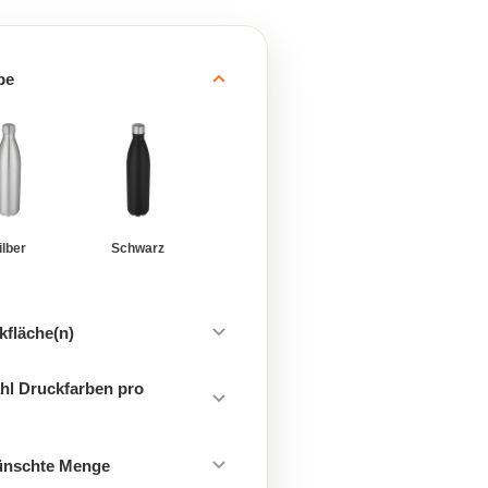
be
ilber
Schwarz
kfläche(n)
hl Druckfarben pro
ünschte Menge