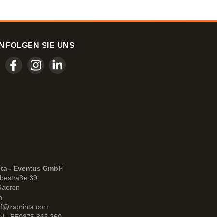
N
FOLGEN SIE UNS
nta - Eventus GmbH
bestraße 39
Raeren
n
uf@zaprinta.com
d : BE0875.865.260