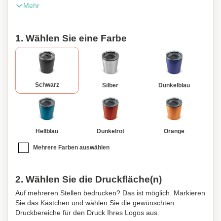
Mehr
Kaffeemaschine? Die Schreibtischtasse ist die perfekte
Lösung zum mitnehmen. Die Tasse passt unter fast jede
Kaffeemaschine. Sie besteht außen aus Edelstahl und
1. Wählen Sie eine Farbe
innen aus Kunststoff. (180ml)
Schwarz
Silber
Dunkelblau
Hellblau
Dunkelrot
Orange
Mehrere Farben auswählen
2. Wählen Sie die Druckfläche(n)
Auf mehreren Stellen bedrucken? Das ist möglich. Markieren
Sie das Kästchen und wählen Sie die gewünschten
Druckbereiche für den Druck Ihres Logos aus.