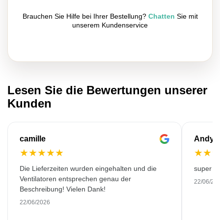
Brauchen Sie Hilfe bei Ihrer Bestellung?
Chatten
Sie mit
unserem Kundenservice
Lesen Sie die Bewertungen unserer
Kunden
camille
Andy
★
★
★
★
★
★
★
Die Lieferzeiten wurden eingehalten und die
super kw
Ventilatoren entsprechen genau der
22/06/20
Beschreibung! Vielen Dank!
22/06/2026