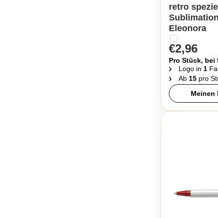
retro spezie
Sublimation
Eleonora
€2,96
Pro Stück, bei
Logo in
1
Fa
Ab
15
pro St
Meinen 