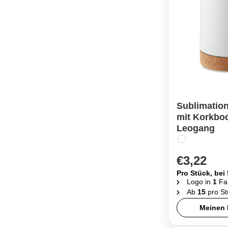
Sublimatio
mit Korkbo
Leogang
€3,22
Pro Stück, bei
Logo in
1
Fa
Ab
15
pro St
Meinen 