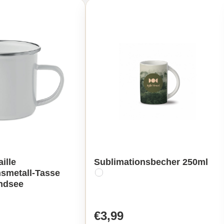
ille
Sublimationsbecher 250ml
nsmetall-Tasse
endsee
€3,99