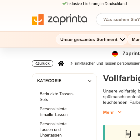
Inklusive Lieferung in Deutschland
Unser gesamtes Sortiment
Mar
Zaprint
Zurück
Trinkflaschen und Tassen personalisier
Vollfarb
KATEGORIE
Unsere vollfarbig 
Bedruckte Tassen-
spülmaschinenfest
Sets
leuchtenden Farbe
Tassen robust und 
Personalisierte
Mehr
Emaille-Tassen
Personalisierte
Tassen und
B
Untertassen