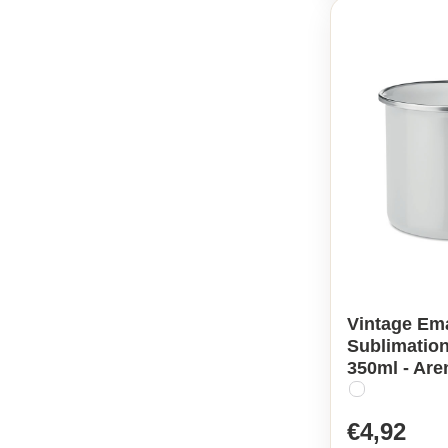
Vintage Ema
Sublimatio
350ml - Ar
€4,92