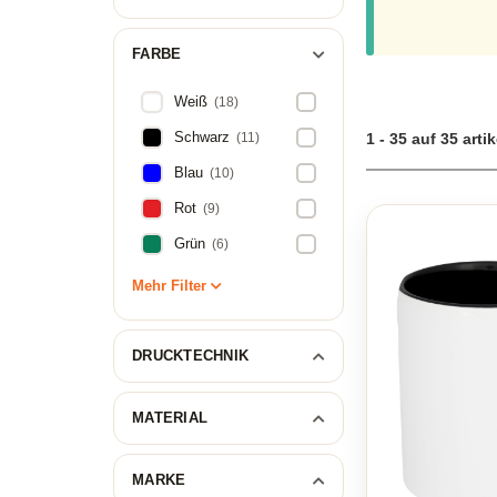
FARBE
Weiß
(18)
Schwarz
(11)
1 - 35 auf 35 artik
Blau
(10)
Rot
(9)
Grün
(6)
Mehr Filter
DRUCKTECHNIK
MATERIAL
MARKE