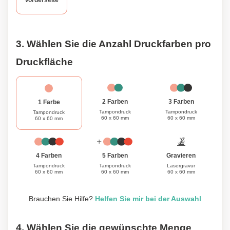
Vorderseite
Personalisieren Sie dieses Ladegerät nach Ihren
Wünschen mit Ihrem eigenen Design oder Text.
3. Wählen Sie die Anzahl Druckfarben pro
Druckfläche
3 Farben
2 Farben
1 Farbe
Tampondruck
Tampondruck
Tampondruck
60 x 60 mm
60 x 60 mm
60 x 60 mm
Gravieren
4 Farben
5 Farben
Lasergravur
Tampondruck
Tampondruck
60 x 60 mm
60 x 60 mm
60 x 60 mm
Brauchen Sie Hilfe?
Helfen Sie mir bei der Auswahl
4. Wählen Sie die gewünschte Menge