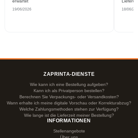
erwartet
Lieferu
19/06/2026
18/06/20
ZAPRINTA-DIENSTE
Wie kann ich eine Bestellung aufgeben?
Kann ich als Privatperson bestellen?
Berechnen Sie Verpackungs- oder Versandkosten?
Wann erhalte ich meine digitale Vorschau oder Korrekturabzug?
Welche Zahlungsmethoden stehen zur Verfügung?
Wie lange ist die Lieferzeit meiner Bestellung?
INFORMATIONEN
Stellenangebote
Über uns