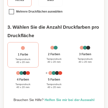
rechts
links
zertifiziertem recyceltem, feuerfestem Material erreicht das
Produkt einen Gesamtanteil von 22% recyceltem Inhalt
Mehrere Druckflächen auswählen
gemessen am Gesamtgewicht. Persönalisieren Sie dieses
Produkt für noch mehr Individualität. Urban Vitamin
Produkte sind PVC-frei und werden in umweltfreundlicher
3. Wählen Sie die Anzahl Druckfarben pro
Verpackung geliefert.
Druckfläche
3 Farben
2 Farben
1 Farbe
Tampondruck
Tampondruck
Tampondruck
40 x 20 mm
40 x 20 mm
40 x 20 mm
4 Farben
5 Farben
Tampondruck
Tampondruck
40 x 20 mm
40 x 20 mm
Brauchen Sie Hilfe?
Helfen Sie mir bei der Auswahl