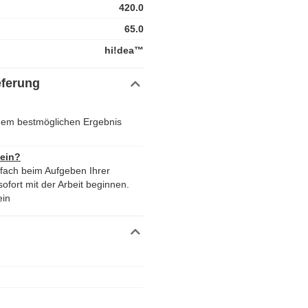
420.0
65.0
hi!dea™
eferung
dem bestmöglichen Ergebnis
 ein?
nfach beim Aufgeben Ihrer
ofort mit der Arbeit beginnen.
ein