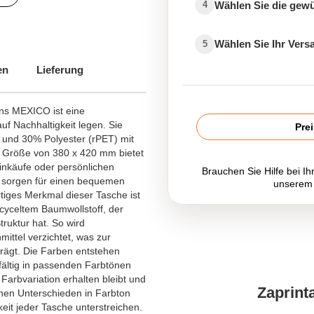
Wählen Sie die gew
4
Wählen Sie Ihr Ver
5
en
Lieferung
ns MEXICO ist eine
uf Nachhaltigkeit legen. Sie
Pre
 und 30% Polyester (rPET) mit
r Größe von 380 x 420 mm bietet
Einkäufe oder persönlichen
Brauchen Sie Hilfe bei Ih
e sorgen für einen bequemen
unserem
rtiges Merkmal dieser Tasche ist
yceltem Baumwollstoff, der
truktur hat. So wird
mittel verzichtet, was zur
rägt. Die Farben entstehen
fältig in passenden Farbtönen
Farbvariation erhalten bleibt und
Zaprint
einen Unterschieden in Farbton
gkeit jeder Tasche unterstreichen.