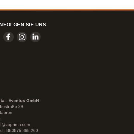
N
FOLGEN SIE UNS
nta - Eventus GmbH
bestraße 39
Raeren
n
uf@zaprinta.com
d : BE0875.865.260