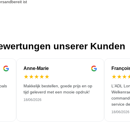
rsandbereit ist
Bewertungen unserer Kunden
Anne-Marie
Françoi
★
★
★
★
★
★
★
★
oals
Makkelijk bestellen, goede prijs en op
L'ADL Lon
tijd geleverd met een mooie opdruk!
Welkenraed
commande 
18/06/2026
service de
18/06/2026