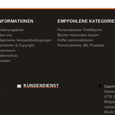
NFORMATIONEN
EMPFOHLENE KATEGORIE
tellenangebote
Personalisierte Trinkflasche
ber uns
Becher bedrucken lassen
llgemeine Verkaufsbedingungen
Koffer personalisieren
isclaimer & Copyright
Personalisierte JBL Produkte
mpressum
atenschutz
ookies
KUNDENDIENST
Zapri
Gewer
r
4731 
Belgie
verka
MwSt.I