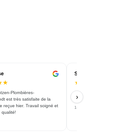
se
Serife
★
★
★
★
★
★
★
tzen-Plombières-
Schnell & Zuverlässig & angebot
›
t est très satisfaite de la
Qualität erhalten
reçue hier. Travail soigné et
18/06/2026
 qualité!