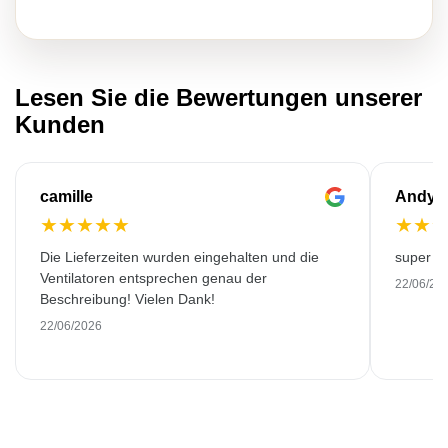
Lesen Sie die Bewertungen unserer
Kunden
camille
Andy
★
★
★
★
★
★
★
Die Lieferzeiten wurden eingehalten und die
super kw
Ventilatoren entsprechen genau der
22/06/20
Beschreibung! Vielen Dank!
22/06/2026