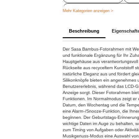
Personalisiertes Schreibtischzubeh
Mehr Kategorien anzeigen >
Individuell gestaltete Bürouhren
Beschreibung
Eigenschaft
Der Sasa Bambus-Fotorahmen mit Wetter
und funktionale Ergänzung für Ihr Zuh
Hauptgehäuse aus verantwortungsvoll
Rückseite aus recyceltem Kunststoff s
natürliche Eleganz aus und fördert glei
Silikonknöpfe bieten ein angenehmes 
Benutzererlebnis, während das LCD-Gla
Anzeige sorgt. Dieser Fotorahmen biet
Funktionen. Im Normalmodus zeigt er d
Datum, den Wochentag und die Tempera
eine Alarm-/Snooze-Funktion, die Ihnen 
beginnen. Der Geburtstags-Erinnerung
wichtige Daten im Auge zu behalten, 
zum Timing von Aufgaben oder Aktivitäte
Musikgenuss-Modus eine Auswahl von b