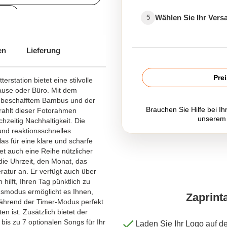
ör
Wählen Sie Ihr Ver
5
en
Lieferung
Pre
station bietet eine stilvolle
ause oder Büro. Mit dem
 beschafftem Bambus und der
Brauchen Sie Hilfe bei Ih
trahlt dieser Fotorahmen
unserem
chzeitig Nachhaltigkeit. Die
und reaktionsschnelles
s für eine klare und scharfe
et auch eine Reihe nützlicher
ie Uhrzeit, den Monat, das
tur an. Er verfügt auch über
hilft, Ihren Tag pünktlich zu
smodus ermöglicht es Ihnen,
Zaprint
während der Timer-Modus perfekt
n ist. Zusätzlich bietet der
is zu 7 optionalen Songs für Ihr
Laden Sie Ihr Logo auf d