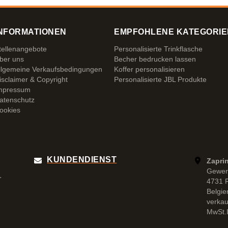
NFORMATIONEN
EMPFOHLENE KATEGORIE
tellenangebote
Personalisierte Trinkflasche
ber uns
Becher bedrucken lassen
llgemeine Verkaufsbedingungen
Koffer personalisieren
isclaimer & Copyright
Personalisierte JBL Produkte
mpressum
atenschutz
ookies
KUNDENDIENST
Zapri
Gewer
r
4731 
Belgie
verka
MwSt.I