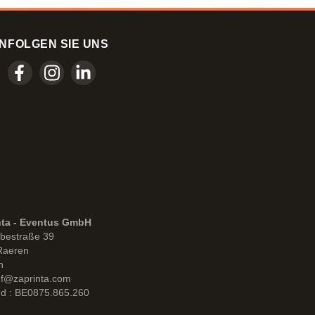
N
FOLGEN SIE UNS
nta - Eventus GmbH
bestraße 39
Raeren
n
uf@zaprinta.com
d : BE0875.865.260