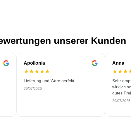
Bewertungen unserer Kunden
Apollonia
Anna
★
★
★
★
★
★
★
★
Lieferung und Ware perfekt
Sehr empf
wirklich s
29/07/2026
gutes Prei
29/07/2026