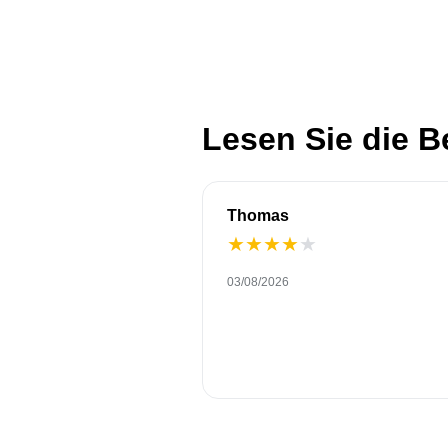
Lesen Sie die 
Thomas
★
★
★
★
★
03/08/2026