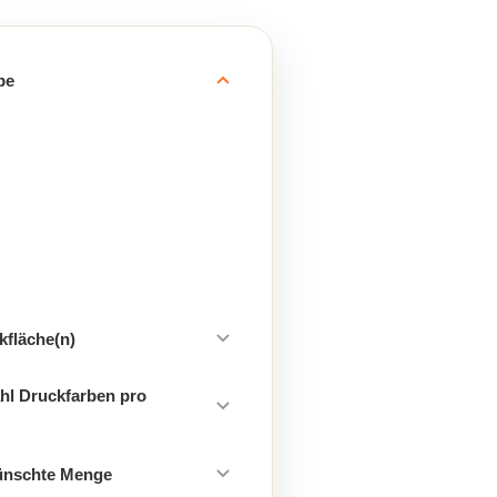
be
kfläche(n)
hl Druckfarben pro
ünschte Menge