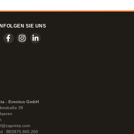
N
FOLGEN SIE UNS
nta - Eventus GmbH
bestraße 39
Raeren
n
uf@zaprinta.com
d : BE0875.865.260