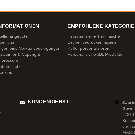
NFORMATIONEN
EMPFOHLENE KATEGORIE
tellenangebote
Personalisierte Trinkflasche
ber uns
Becher bedrucken lassen
llgemeine Verkaufsbedingungen
Koffer personalisieren
isclaimer & Copyright
Personalisierte JBL Produkte
mpressum
atenschutz
ookies
KUNDENDIENST
Zapri
Gewer
r
4731 
Belgie
verka
MwSt.I