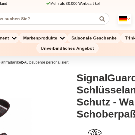
hland
Mehr als 30.000 Werbeartikel
ment
Markenprodukte
Saisonale Geschenke
Trin
Unverbindliches Angebot
Fahrradartikel
Autozubehör personalisiert
SignalGuar
Schlüssela
Schutz - Wa
Schoberpa