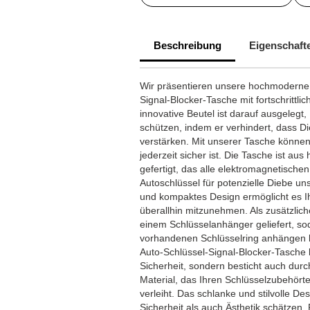
Beschreibung
Eigenschaft
Wir präsentieren unsere hochmoderne,
Signal-Blocker-Tasche mit fortschrittli
innovative Beutel ist darauf ausgelegt,
schützen, indem er verhindert, dass Di
verstärken. Mit unserer Tasche können 
jederzeit sicher ist. Die Tasche ist a
gefertigt, das alle elektromagnetischen
Autoschlüssel für potenzielle Diebe un
und kompaktes Design ermöglicht es Ih
überallhin mitzunehmen. Als zusätzlich
einem Schlüsselanhänger geliefert, sod
vorhandenen Schlüsselring anhängen 
Auto-Schlüssel-Signal-Blocker-Tasche b
Sicherheit, sondern besticht auch du
Material, das Ihren Schlüsselzubehört
verleiht. Das schlanke und stilvolle Desi
Sicherheit als auch Ästhetik schätzen. 