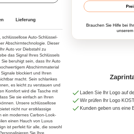
Pre
en
Lieferung
Brauchen Sie Hilfe bei Ih
unserem
 schlüssellose Auto-Schlüssel-
cher Abschirmtechnologie. Dieser
 Ihr Auto vor Diebstahl zu
ebe das Signal Ihres Schlüssels
Sie beruhigt sein, dass Ihr Auto
us hochwertigem Abschirmmaterial
 Signale blockiert und Ihren
Zaprint
sichtbar macht. Sein schlankes
nen, es leicht zu verstauen und
en Komfort wird die Tasche mit
Laden Sie Ihr Logo auf d
ass Sie sie einfach an Ihren
Wir prüfen Ihr Logo KO
können. Unsere schlüssellose
Kunden geben uns eine 
ietet nicht nur erstklassige
rch ein modernes Carbon-Look-
eilen einen Hauch von Luxus
gn ist perfekt für alle, die sowohl
Personalisieren Sie Ihre