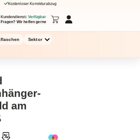
Kostenloser Korrekturabzug
Kundendienst:
Verfügbar
Fragen? Wir helfen gerne
kflaschen
Sektor
d
nhänger-
ld am
ß