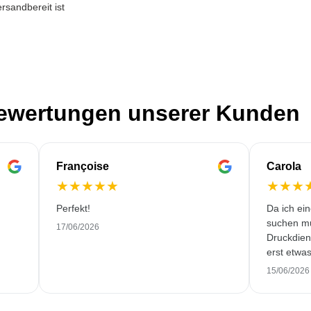
rsandbereit ist
Bewertungen unserer Kunden
Françoise
Carola
★
★
★
★
★
★
★
★
Perfekt!
Da ich ei
suchen mu
17/06/2026
Druckdiens
erst etwa
Trotzdem 
15/06/2026
wundersch
pünktlich 
zufrieden.