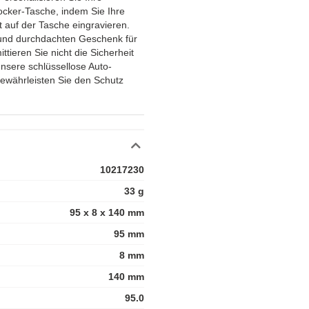
ocker-Tasche, indem Sie Ihre
t auf der Tasche eingravieren.
 und durchdachten Geschenk für
tieren Sie nicht die Sicherheit
unsere schlüssellose Auto-
ewährleisten Sie den Schutz
10217230
33 g
95 x 8 x 140 mm
95 mm
8 mm
140 mm
95.0