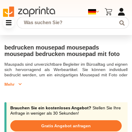
bedrucken mousepad mousepads
mousepad bedrucken mousepad mit foto
Mauspads sind unverzichtbare Begleiter im Büroalltag und eignen
sich hervorragend als Werbeartikel. Sie können individuell
bedruckt werden, um ein einzigartiges Mousepad mit Foto oder
Firmenlogo zu kreieren. Egal ob Sie ein klassisch rundes oder
Mehr
rechteckiges Modell bevorzugen, die hochwertige Qualität und die
rutschfeste Unterseite sorgen für ein angenehmes Gleiten der
Maus. Mauspads bedrucken lassen bietet eine große
Werbefläche für Ihr Unternehmen. Sie können ab 1 Stück
bestellen und sich für ein Design entscheiden, das Ihren
Brauchen Sie ein kostenloses Angebot?
Stellen Sie Ihre
Vorstellungen entspricht. Die bedruckten Mousepads sind nicht
Anfrage in weniger als 30 Sekunden!
nur praktisch, sondern auch ein Ausdruck Ihrer Persönlichkeit. Mit
der Möglichkeit, Mauspads selbst zu gestalten, können Sie Ihrer
Gratis Angebot anfragen
Kreativität freien Lauf lassen. Ob als Werbegeschenk, für das