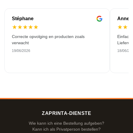
Stéphane
Anne-M
★
★
★
★
★
★
★
Correcte opvolging en producten zoals
Einfache
verwacht
Lieferu
19/06/2026
18/06/20
ZAPRINTA-DIENSTE
Wie kann ich eine Bestellung aufgeben?
Kann ich als Privatperson bestellen?