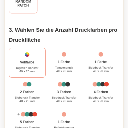
sich bereit, Tore zu schießen und Erinnerungen zu
RANDOM
PATCH
schaffen, die ein Leben lang halten mit unserem
erstklassigen Fußball.
3. Wählen Sie die Anzahl Druckfarben pro
Druckfläche
1 Farbe
1 Farbe
Vollfarbe
Tampondruck
Siebdruck Transfer
Digitaler Transfer
40 x 20 mm
40 x 20 mm
40 x 20 mm
3 Farben
4 Farben
2 Farben
Siebdruck Transfer
Siebdruck Transfer
Siebdruck Transfer
40 x 20 mm
40 x 20 mm
40 x 20 mm
1 Farbe
5 Farben
Reflektierender
Siebdruck Transfer