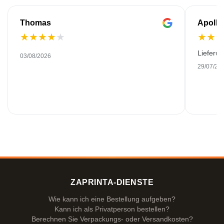
Thomas
Apollo
★
★
★
★
★
★
★
Lieferu
03/08/2026
29/07/20
ZAPRINTA-DIENSTE
Wie kann ich eine Bestellung aufgeben?
Kann ich als Privatperson bestellen?
Berechnen Sie Verpackungs- oder Versandkosten?