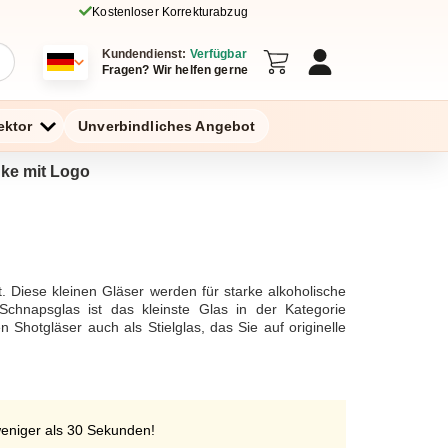
Kostenloser Korrekturabzug
Kundendienst:
Verfügbar
Fragen? Wir helfen gerne
ektor
Unverbindliches Angebot
nke mit Logo
 Diese kleinen Gläser werden für starke alkoholische
chnapsglas ist das kleinste Glas in der Kategorie
 Shotgläser auch als Stielglas, das Sie auf originelle
 Sie Ihr persönliches Shotglas, um Ihre Freunde oder
weniger als 30 Sekunden!