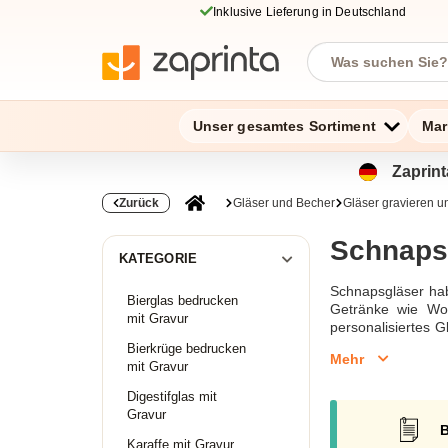
Inklusive Lieferung in Deutschland
Unser gesamtes Sortiment
Mar
Zaprint
Zurück
Gläser und Becher
Gläser gravieren 
Schnapsg
KATEGORIE
Schnapsgläser hab
Bierglas bedrucken
Getränke wie Wod
mit Gravur
personalisiertes G
Weise mit einer L
Bierkrüge bedrucken
Mehr
Mitarbeiter mit e
mit Gravur
Schnapsgläser mit
Digestifglas mit
Gravur
B
Karaffe mit Gravur