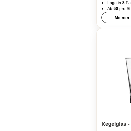
Logo in
8
Fa
Ab
50
pro St
Meinen 
Kegelglas 