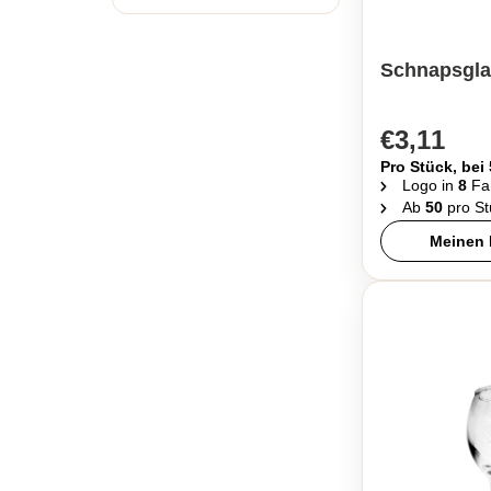
Schnapsgla
€3,11
Pro Stück, bei
Logo in
8
Fa
Ab
50
pro St
Meinen 