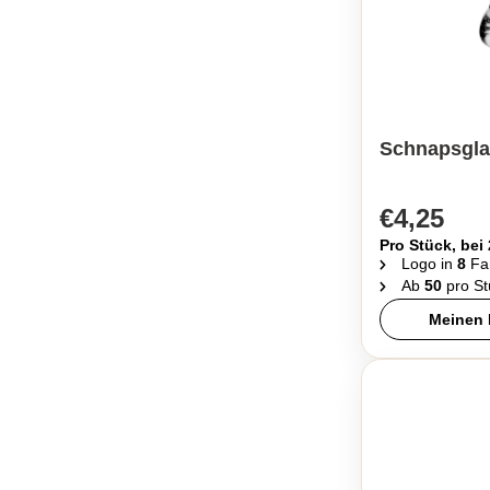
Schnapsgla
€4,25
Pro Stück, bei
Logo in
8
Fa
Ab
50
pro St
Meinen 