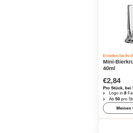
Erstellen Sie Ihr 
Mini-Bierk
40ml
€2,84
Pro Stück, bei
Logo in
8
Fa
Ab
50
pro St
Meinen 