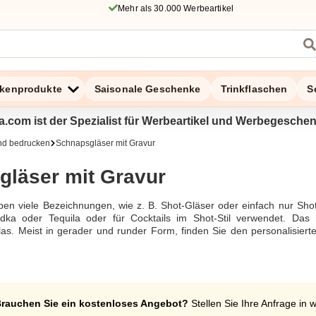
Mehr als 30.000 Werbeartikel
kenprodukte
Saisonale Geschenke
Trinkflaschen
S
a.com ist der Spezialist für Werbeartikel und Werbegesche
und bedrucken
Schnapsgläser mit Gravur
läser mit Gravur
en viele Bezeichnungen, wie z. B. Shot-Gläser oder einfach nur Shot.
ka oder Tequila oder für Cocktails im Shot-Stil verwendet. Das S
las. Meist in gerader und runder Form, finden Sie den personalisierten
asergravur versehen lassen können. Kommen Sie vorbei und gestalten
inem untypischen und unvergesslichen Design zu beeindrucken.
 Gravur
rauchen Sie ein kostenloses Angebot?
Stellen Sie Ihre Anfrage in 