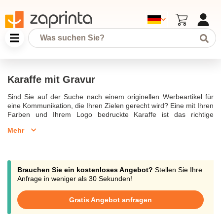
Karaffe mit Gravur
Sind Sie auf der Suche nach einem originellen Werbeartikel für
eine Kommunikation, die Ihren Zielen gerecht wird? Eine mit Ihren
Farben und Ihrem Logo bedruckte Karaffe ist das richtige
Werbemittel für Ihr Unternehmen. Obwohl sie lange Zeit durch
Mehr
den Erfolg der Einweg-Plastikflasche in den Hintergrund gedrängt
wurde, erlebt sie heute ein Comeback. Sie findet sowohl in Wohn-
und Schlafräumen als auch in den verschiedenen
Geschäftsräumen leicht ihren Platz. Als Spezialshop für Goodies
und deren Personalisierung bietet Zaprinta eine große Auswahl
Brauchen Sie ein kostenloses Angebot?
Stellen Sie Ihre
an Produkten und personalisierten Gläsern, um Ihnen eine
Anfrage in weniger als 30 Sekunden!
effektive Kommunikation zu garantieren.
Gratis Angebot anfragen
Karaffe mit Gravur