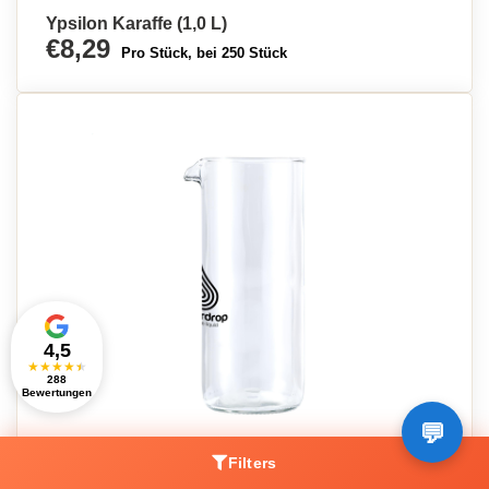
Ypsilon Karaffe (1,0 L)
€8,29
Pro Stück, bei 250 Stück
4,5
★
★
★
★
★
288
Bewertungen
Rebottled® Karaffe
Filters
€16,72