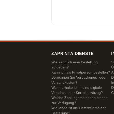
ZAPRINTA-DIENSTE
I
Wie kann ich eine Bestellung
S
aufgeben?
Ü
Kann ich als Privatperson bestellen?
A
Berechnen Sie Verpackungs- oder
D
Versandkosten?
I
Wann erhalte ich meine digitale
D
Vorschau oder Korrekturabzug?
C
Welche Zahlungsmethoden stehen
zur Verfügung?
Wie lange ist die Lieferzeit meiner
Bestellung?