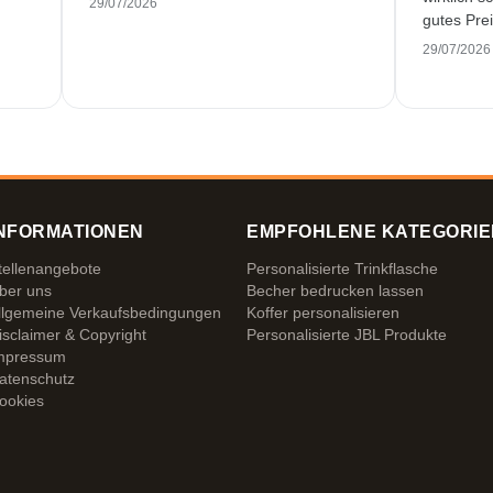
29/07/2026
gutes Prei
29/07/2026
NFORMATIONEN
EMPFOHLENE KATEGORIE
tellenangebote
Personalisierte Trinkflasche
ber uns
Becher bedrucken lassen
llgemeine Verkaufsbedingungen
Koffer personalisieren
isclaimer & Copyright
Personalisierte JBL Produkte
mpressum
atenschutz
ookies