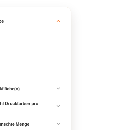
be
kfläche(n)
hl Druckfarben pro
ünschte Menge