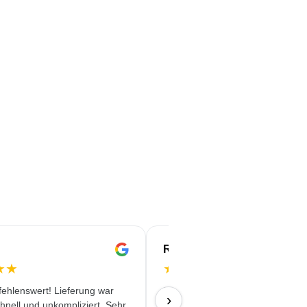
Rachida
★
★
★
★
★
★
★
ehlenswert! Lieferung war
Professionelles Auftreten. Klare 
›
chnell und unkompliziert. Sehr
korrekte Vereinbarungen.