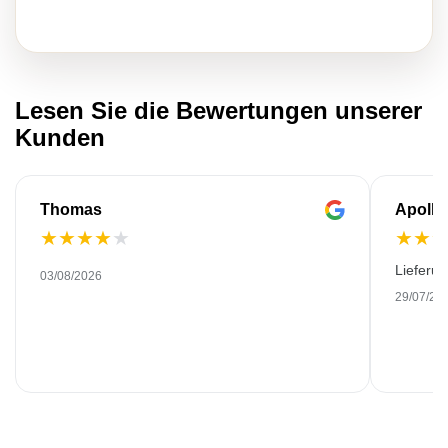
Lesen Sie die Bewertungen unserer
Kunden
Thomas
Apollo
★
★
★
★
★
★
★
Lieferu
03/08/2026
29/07/20