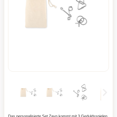
Das personalisierte Set Zayn kommt mit 3 Geduldsspielen