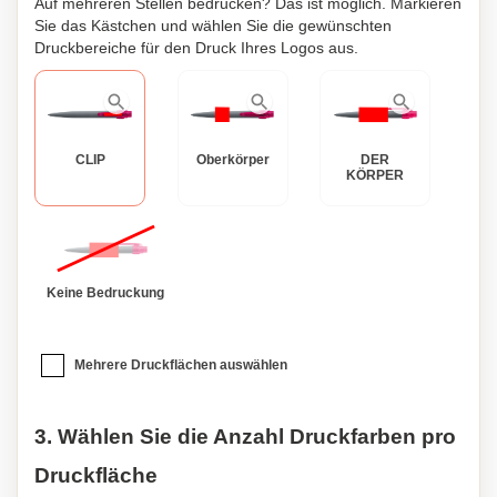
Auf mehreren Stellen bedrucken? Das ist möglich. Markieren
Lauf und gestalten Sie Ihren Kugelschreiber ganz nach
Sie das Kästchen und wählen Sie die gewünschten
Ihren Wünschen.
Druckbereiche für den Druck Ihres Logos aus.
CLIP
Oberkörper
DER
KÖRPER
Keine Bedruckung
Mehrere Druckflächen auswählen
3. Wählen Sie die Anzahl Druckfarben pro
Druckfläche