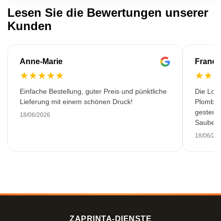
Lesen Sie die Bewertungen unserer
Kunden
Anne-Marie
Franço
★
★
★
★
★
★
★
Einfache Bestellung, guter Preis und pünktliche
Die Lok
Lieferung mit einem schönen Druck!
Plombiè
gestern 
18/06/2026
Saubere 
18/06/20
ZAPRINTA-DIENSTE