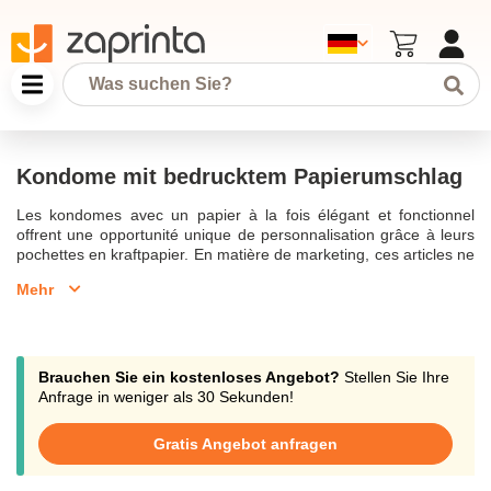
Kondome mit bedrucktem Papierumschlag
Les kondomes avec un papier à la fois élégant et fonctionnel
offrent une opportunité unique de personnalisation grâce à leurs
pochettes en kraftpapier. En matière de marketing, ces articles ne
sont pas seulement des produits, mais aussi des messagers de
Mehr
votre marque. Vous pouvez choisir parmi une large gamme de
designs en utilisant le digitaldruck sur la verpackung, ce qui
permet d'atteindre une précision de couleur exceptionnelle avec
des techniques comme le 4c et CMYK. Ces emballages sont
parfaits pour les entreprises cherchant à inclure des éléments de
Brauchen Sie ein kostenloses Angebot?
Stellen Sie Ihre
wellness et de kosmetik dans leur stratégie de werbeartikel.
Anfrage in weniger als 30 Sekunden!
Fabriqués à partir de matériaux de qualité supérieure, ces
kondomes garantissent une expérience utilisateur sûre et
Gratis Angebot anfragen
agréable. Grâce à un processus de fabrication rigoureux
respectant les strengen anforderungen der