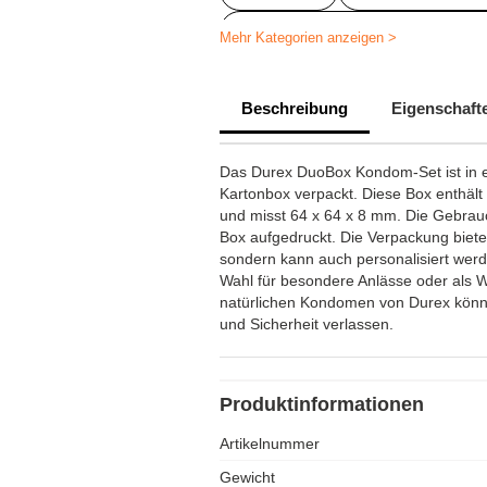
Kondome mit bedrucktem Papieru
Mehr Kategorien anzeigen >
Personalisierte Artikel für Gesund
Beschreibung
Eigenschaft
Personalisierte Pflegeprodukte
Personalisierte Werbegeschenke f
Das Durex DuoBox Kondom-Set ist in 
Kartonbox verpackt. Diese Box enthäl
Durex Kondome personalisieren
und misst 64 x 64 x 8 mm. Die Gebrau
Box aufgedruckt. Die Verpackung bietet
sondern kann auch personalisiert werd
Wahl für besondere Anlässe oder als 
natürlichen Kondomen von Durex könne
und Sicherheit verlassen.
Produktinformationen
Artikelnummer
Gewicht