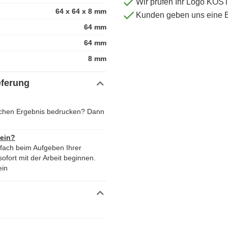
Wir prüfen Ihr Logo KO
64 x 64 x 8 mm
Kunden geben uns eine 
64 mm
64 mm
8 mm
eferung
chen Ergebnis bedrucken? Dann
 ein?
nfach beim Aufgeben Ihrer
ofort mit der Arbeit beginnen.
ein