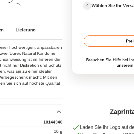
Wählen Sie Ihr Ver
4
mschlag
heit und Wohlbefinden
en
Lieferung
Pre
ür den Gesundheitssektor
einer hochwertigen, anpassbaren
t zwei Durex Natural Kondome
chsanweisung ist im Inneren der
Brauchen Sie Hilfe bei Ih
 nicht nur Diskretion und Schutz,
unserem
en, was sie zu einer idealen
Werbegeschenk macht. Mit den
n Sie sich auf höchste Qualität
Zaprint
10144340
Laden Sie Ihr Logo auf d
10 g