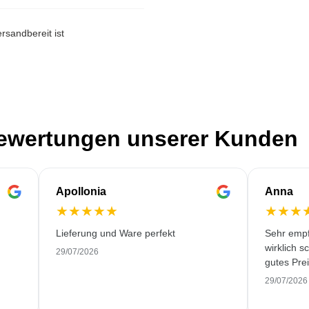
rsandbereit ist
Bewertungen unserer Kunden
Apollonia
Anna
★
★
★
★
★
★
★
★
Lieferung und Ware perfekt
Sehr empf
wirklich s
29/07/2026
gutes Prei
29/07/2026