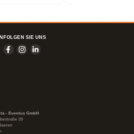
noch selten.
N
FOLGEN SIE UNS
nta - Eventus GmbH
bestraße 39
Raeren
n