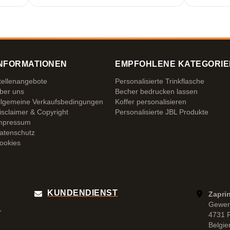
NFORMATIONEN
EMPFOHLENE KATEGORIE
tellenangebote
Personalisierte Trinkflasche
ber uns
Becher bedrucken lassen
llgemeine Verkaufsbedingungen
Koffer personalisieren
isclaimer & Copyright
Personalisierte JBL Produkte
mpressum
atenschutz
ookies
KUNDENDIENST
Zapri
Gewer
r
4731 
Belgie