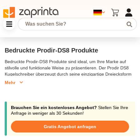
Bedruckte Prodir-DS8 Produkte
Bedruckte Prodir-DS8 Produkte sind ideal, um Ihre Marke auf
stilvolle und funktionale Weise zu präsentieren. Der Prodir DS8
Kugelschreiber überzeugt durch seine einzigartige Dreiecksform
und den ergonomischen Griff, der ein komfortables
Mehr
Schreiberlebnis bietet. Mit seinem großen Clip und der
Möglichkeit, ihn mit Ihrem Logo zu bedrucken, wird dieser
Kugelschreiber zu einem hochwertigen Werbeartikel, der lange in
Erinnerung bleibt. Die Prodir DS8 Kugelschreiber sind in
Brauchen Sie ein kostenloses Angebot?
Stellen Sie Ihre
verschiedenen Farben und Oberflächen erhältlich, sodass Sie das
Anfrage in weniger als 30 Sekunden!
perfekte Design für Ihre Marke wählen können. Wählen Sie
Prodir-DS8, um Ihre Werbebotschaft auf exzellente Weise zu
Gratis Angebot anfragen
verbreiten.