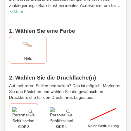
Zinklegierung - Biarritz ist ein ideales Accessoire, um für
Mehr
Ihr Unternehmen oder die Marke eines von Ihnen
vertriebenen Produkts zu werben, und hat eine rechteckige
Form. Ein Teil des Schlüsselanhängers besteht aus Holz
1. Wählen Sie eine Farbe
und er wird in einer schwarzen Box geliefert. Er hat die
Maße 5 x 1,9 x 0,2 cm und wiegt 21 g. Sie können ihn auch
an Ihre Kunden verschenken, um ihnen für ihre Treue zu
danken.
Holz
2. Wählen Sie die Druckfläche(n)
Auf mehreren Stellen bedrucken? Das ist möglich. Markieren
Sie das Kästchen und wählen Sie die gewünschten
Druckbereiche für den Druck Ihres Logos aus.
Keine Bedruckung
SIDE 2
SIDE 1