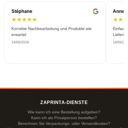
Stéphane
Anne-M
★
★
★
★
★
★
★
Korrekte Nachbearbeitung und Produkte wie
Einfache
erwartet
Lieferu
19/06/2026
18/06/20
ZAPRINTA-DIENSTE
Wie kann ich eine Bestellung aufgeben?
Kann ich als Privatperson bestellen?
Berechnen Sie Verpackungs- oder Versandkosten?