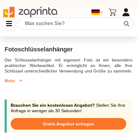
Fotoschlüsselanhänger
Der Schlüsselanhänger mit eigenem Foto ist ein besonders
praktischer Werbeartikel. Er ermöglicht es Ihnen, alle Ihre
Schlüssel unterschiedlicher Verwendung und Größe zu sammeln.
Der personalisierte Schlüsselanhänger ist ein originelles
Mehr
persönliches Geschenk, das zu jedem Anlass verschenkt werden
kann: Geburtstag, Weihnachten, Vatertag, Muttertag, ... Es gibt
verschiedene Arten von Schlüsselanhängern. So finden Sie
einfache Schlüsselanhänger oder solche mit integriertem
Flaschenöffner. Es gibt auch personalisierte Schlüsselanhänger,
Brauchen Sie ein kostenloses Angebot?
Stellen Sie Ihre
die besonders praktisch sind, da sie mit einer Münze für den
Anfrage in weniger als 30 Sekunden!
Einkaufswagen oder für das Schließfach im Fitnessstudio oder
Schwimmbad ausgestattet sind. Manche Schlüsselanhänger sind
Gratis Angebot anfragen
auch mit einer Taschenlampe oder einem Poncho ausgestattet.
Fotoschlüsselanhänger