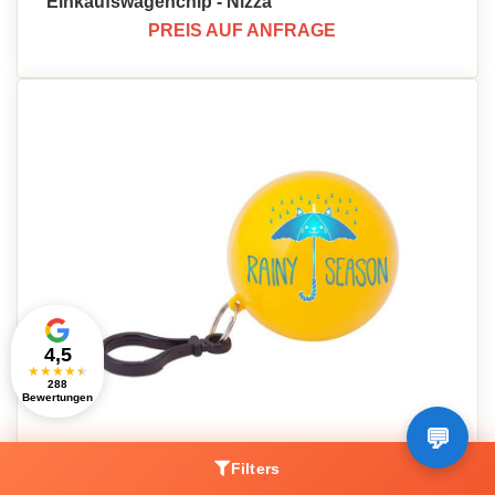
Einkaufswagenchip - Nizza
PREIS AUF ANFRAGE
4,5
★
★
★
★
★
288
Bewertungen
Personalisierter Schlüsselanhänger mit Poncho
Filters
- Mérignac