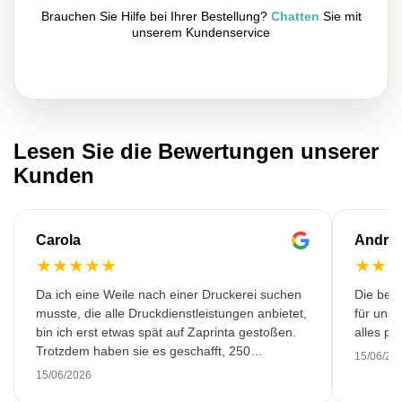
Brauchen Sie Hilfe bei Ihrer Bestellung?
Chatten
Sie mit
unserem Kundenservice
Lesen Sie die Bewertungen unserer
Kunden
Carola
Andre
★
★
★
★
★
★
★
Da ich eine Weile nach einer Druckerei suchen
Die bedr
musste, die alle Druckdienstleistungen anbietet,
für unse
bin ich erst etwas spät auf Zaprinta gestoßen.
alles pr
Trotzdem haben sie es geschafft, 250
15/06/20
wunderschön bedruckte Emaillebecher
15/06/2026
pünktlich zu liefern. Ich bin sehr zufrieden.