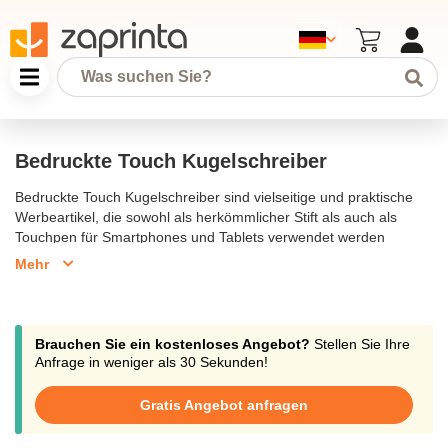
Bedruckte Touch Kugelschreiber
Bedruckte Touch Kugelschreiber sind vielseitige und praktische
Werbeartikel, die sowohl als herkömmlicher Stift als auch als
Touchpen für Smartphones und Tablets verwendet werden
können. Diese Stifte bieten eine perfekte Kombination aus
Mehr
Schreibkomfort und digitaler Funktionalität. Sie können individuell
mit Ihrem Firmenlogo bedruckt oder graviert werden, um eine
bleibende Erinnerung bei Ihren Kunden zu hinterlassen. Unsere
Touch Kugelschreiber sind in verschiedenen Modellen und
Brauchen Sie ein kostenloses Angebot?
Stellen Sie Ihre
Materialien wie Metall oder Kunststoff erhältlich, und eignen sich
Anfrage in weniger als 30 Sekunden!
hervorragend für Messen, Veranstaltungen oder als
Werbegeschenk im digitalen Zeitalter.
Gratis Angebot anfragen