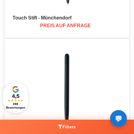
Touch Stift - Münchendorf
PREIS AUF ANFRAGE
4,5
★
★
★
★
★
288
Bewertungen
Filters