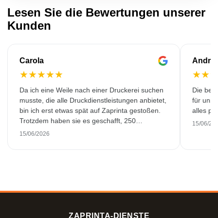
Lesen Sie die Bewertungen unserer
Kunden
Carola
Andre
★
★
★
★
★
★
★
Da ich eine Weile nach einer Druckerei suchen
Die bedr
musste, die alle Druckdienstleistungen anbietet,
für unse
bin ich erst etwas spät auf Zaprinta gestoßen.
alles pr
Trotzdem haben sie es geschafft, 250
15/06/20
wunderschön bedruckte Emaillebecher
15/06/2026
pünktlich zu liefern. Ich bin sehr zufrieden.
Vielen Dank!
ZAPRINTA-DIENSTE