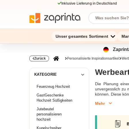
Inklusive Lieferung in Deutschland
Unser gesamtes Sortiment
Mar
Zaprint
Zurück
Personalisierte Inspirationsartikel
Werb
Werbeart
KATEGORIE
Die Planung eine
Feuerzeug Hochzeit
unvergesslich zu 
können. Diese kön
GastGeschenke
Die Hochzeit bedr
Hochzeit Süßigkeiten
Mehr
Art sein, die Hoc
Jutebeutel
Möglichkeiten zu
personalisieren
individuellen Bed
hochzeit
hervorzuheben und
B
ist groß. Die Be
Kugelschreiber