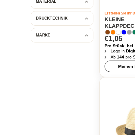
MATERIAL
Erstellen Sie Ihr 
DRUCKTECHNIK
KLEINE
KLAPPDEC
MARKE
€1,05
Pro Stück, bei
Logo in
Digi
Ab
144
pro S
Meinen 