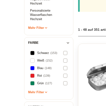
Werbegeschenke mi
Hochzeit
unvergesslich zu 
und robust zu gest
Personalisierte
lange in Erinneru
Wasserflaschen
Hingucker.
Hochzeit
Mehr Filter
1 - 48 auf 351 art
FARBE
Schwarz
(153)
Weiß
(152)
Blau
(148)
Rot
(139)
Grün
(127)
Mehr Filter