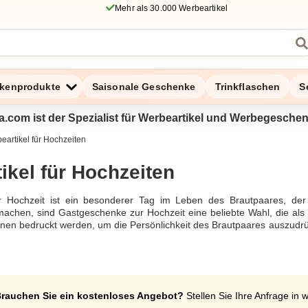
Mehr als 30.000 Werbeartikel
kenprodukte
Saisonale Geschenke
Trinkflaschen
S
a.com ist der Spezialist für Werbeartikel und Werbegesche
eartikel für Hochzeiten
ikel für Hochzeiten
r Hochzeit ist ein besonderer Tag im Leben des Brautpaares, der
machen, sind Gastgeschenke zur Hochzeit eine beliebte Wahl, die als 
nen bedruckt werden, um die Persönlichkeit des Brautpaares auszudrüc
ucken lassen, etwa durch personalisierte Tassen, Kugelschreiber ode
hzeitsfeier abzurunden und den Gästen eine ganz persönliche Erinneru
r Personalisierung, vom Design bis zur Veredelung, und können in 
arf zu erfüllen. Eine schöne Dekoration und originelle Gastgeschen
 den Tag perfekt zu machen. Ob nachhaltige Werbeartikel wie Same
rauchen Sie ein kostenloses Angebot?
Stellen Sie Ihre Anfrage in 
stellung von Werbeartikeln kann effektiv und reibungslos erfolgen