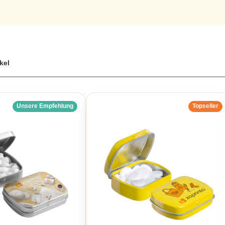
t Gravur oder Aufdruck tragen dazu bei, den Anlass in vollem Umfan
machen. Hochwertige Materialien wie Kunststoff oder PVC können dab
alten. Mit der richtigen Auswahl und Personalisierung wird die Hochze
ng bleiben wird. Eine gute Planung, ein geschmackvolles Design und
ikel
Unsere Empfehlung
Topseller