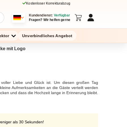
Kostenloser Korrekturabzug
Kundendienst:
Verfügbar
Fragen? Wir helfen gerne
ektor
Unverbindliches Angebot
nke mit Logo
 voller Liebe und Glück ist. Um diesen großen Tag
kleine Aufmerksamkeiten an die Gäste verteilt werden
ken und dass die Hochzeit lange in Erinnerung bleibt.
r bedruckte Wasserflaschen, kann eine kostengünstige
ng zu schenken. Werbeartikel bieten eine Vielzahl an
unterschiedlichen Formaten bestellt werden, um den
ke sind ebenfalls entscheidend, um die Feierlichkeit
nbomben oder klassische Give and Aways, die Auswahl
weniger als 30 Sekunden!
, um die Hochzeitsplanung stressfrei zu gestalten.