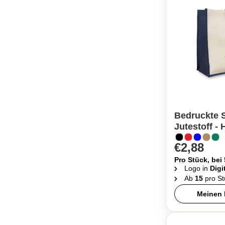
Bedruckte S
Jutestoff -
€2,88
Pro Stück, bei
Logo in
Digi
Ab
15
pro St
Meinen 