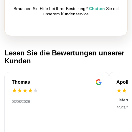
Brauchen Sie Hilfe bei Ihrer Bestellung?
Chatten
Sie mit
unserem Kundenservice
Lesen Sie die Bewertungen unserer
Kunden
Thomas
Apollo
★
★
★
★
★
★
★
Lieferu
03/08/2026
29/07/20