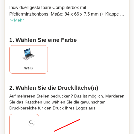
Individuell gestaltbare Computerbox mit
Pfefferminzbonbons. Maße: 94 x 66 x 7,5 mm (+ Klappe 94
Mehr
x 66 mm). Farbe: Weiß, Vierfarbendruck. Inhalt: 10
Pfefferminzbonbons in einer Blisterverpackung.
Haltbarkeitsdauer: 36 Monate. Haltbarkeitsdauer: ca. 2
1. Wählen Sie eine Farbe
Wochen. Auch mit Dextrose-Tabletten erhältlich.
Mindestbestellmenge: 250 Stück.
Weiß
2. Wählen Sie die Druckfläche(n)
Auf mehreren Stellen bedrucken? Das ist möglich. Markieren
Sie das Kästchen und wählen Sie die gewünschten
Druckbereiche für den Druck Ihres Logos aus.