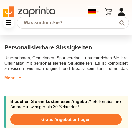
Personalisierbare Süssigkeiten
Unternehmen, Gemeinden, Sportvereine... unterstreichen Sie Ihre
Originalität mit
personalisierten Süßigkeiten
. Es ist kompliziert
zu wissen, wie man originell und kreativ sein kann, ohne das
Budget zu sprengen.
Werbesüßigkeiten
können Ihre Lösung
Mehr
sein, sie passen sich mit einem niedrigen Preis an Ihre
Bedürfnisse an, fördern Ihre Marke und erreichen mehr Kunden.
Günstige
personalisierte Bonbons
sind das ideale Produkt für
Ihre Werbe- oder Marketingkampagnen. Sie können sich für eine
Metallbox entscheiden, die mit mentholhaltigen Süßigkeiten mit
Brauchen Sie ein kostenloses Angebot?
Stellen Sie Ihre
Ihrem Firmenlogo gefüllt ist - ihr Miniformat ist leicht zu tragen
Anfrage in weniger als 30 Sekunden!
und praktisch, so dass Sie sie überallhin mitnehmen können: ins
Büro, auf Geschäftsreisen... Sie können eine personalisierte
Gratis Angebot anfragen
Kaugummischachtel auf einer Veranstaltung anbieten, um
potenziellen Kunden Ihre Präsenz zu zeigen. Personalisierte