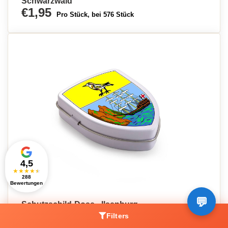
Schwarzwald
€1,95
Pro Stück, bei 576 Stück
4,5
★
★
★
★
★
288
Bewertungen
Schutzschild-Dose - Ilsenburg
€1,34
Filters
Pro Stück, bei 1000 Stück