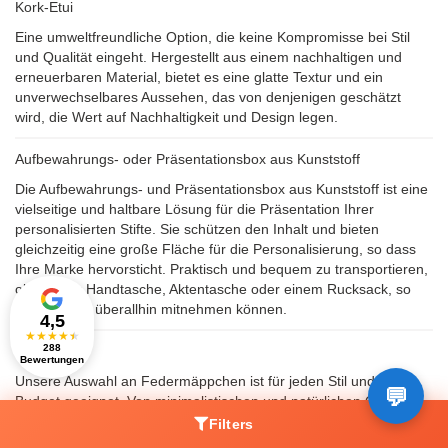
Kork-Etui
Eine umweltfreundliche Option, die keine Kompromisse bei Stil
und Qualität eingeht. Hergestellt aus einem nachhaltigen und
erneuerbaren Material, bietet es eine glatte Textur und ein
unverwechselbares Aussehen, das von denjenigen geschätzt
wird, die Wert auf Nachhaltigkeit und Design legen.
Aufbewahrungs- oder Präsentationsbox aus Kunststoff
Die Aufbewahrungs- und Präsentationsbox aus Kunststoff ist eine
vielseitige und haltbare Lösung für die Präsentation Ihrer
personalisierten Stifte. Sie schützen den Inhalt und bieten
gleichzeitig eine große Fläche für die Personalisierung, so dass
Ihre Marke hervorsticht. Praktisch und bequem zu transportieren,
ob in einer Handtasche, Aktentasche oder einem Rucksack, so
dass Sie sie überallhin mitnehmen können.
4,5
★
★
★
★
★
288
Stiftetuis
Bewertungen
Unsere Auswahl an Federmäppchen ist für jeden Stil und jedes
Budget geeignet. Von minimalistischen und natürlichen Optionen
bis hin zu aufwendigeren und professionellen Designs.
Filters