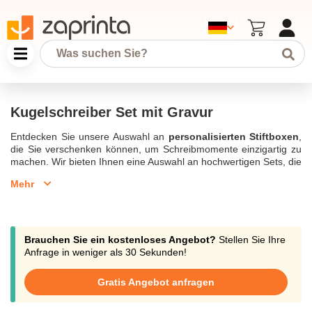
Kugelschreiber Set mit Gravur
Entdecken Sie unsere Auswahl an
personalisierten Stiftboxen
,
die Sie verschenken können, um Schreibmomente einzigartig zu
machen. Wir bieten Ihnen eine Auswahl an hochwertigen Sets, die
sorgfältig in eine Luxusbox eingefügt wurden. Personalisieren Sie
Mehr
Ihre Stifte mit Ihrem Logo oder mit dem Aufdruck Ihrer Wahl in
aller Sicherheit. Lassen Sie sich von unserem Team beraten, um
einen perfekten
personalisierten Kugelschreiber
zu kreieren.
Kontaktieren Sie uns per Telefon, Chat oder E-Mail unter
support@zaprinta.com. Alle unsere Produkte sind auch in kleinen
Brauchen Sie ein kostenloses Angebot?
Stellen Sie Ihre
Mengen ab 10 Stück erhältlich. Erstellen Sie Geschenkboxen für
Anfrage in weniger als 30 Sekunden!
Geburtstage oder private und geschäftliche Veranstaltungen.
Gratis Angebot anfragen
Kugelschreiber Set mit Gravur