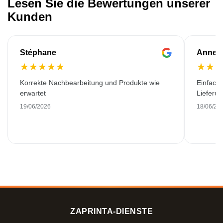
Lesen Sie die Bewertungen unserer
Kunden
Stéphane
Anne-M
★
★
★
★
★
★
★
Korrekte Nachbearbeitung und Produkte wie
Einfache
erwartet
Lieferu
19/06/2026
18/06/20
ZAPRINTA-DIENSTE