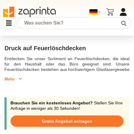
Druck auf Feuerlöschdecken
Entdecken Sie unser Sortiment an Feuerlöschdecken, die ideal
für den Haushalt oder das Büro geeignet sind. Unsere
Feuerlöschdecken bestehen aus hochwertigem Glasfasergewebe
und sind speziell dafür entwickelt, Brände in vollem Umfang zu
Mehr
bekämpfen. Jede Löschdecke wurde nach EN-Normen geprüft
und zertifiziert, was höchste Sicherheit gewährleistet. Die Decke
ist in den Größen 100x95 cm und 120x180 cm erhältlich und kann
individuell mit Ihrem Logo bedruckt werden, wodurch sie auch als
effektive Werbemittel genutzt werden kann. Wählen Sie aus
Brauchen Sie ein kostenloses Angebot?
Stellen Sie Ihre
verschiedenen Drucktechniken wie Siebdruck oder Transferdruck,
Anfrage in weniger als 30 Sekunden!
um Ihr gewünschtes Design auf die Rückseite der Decke
aufzubringen. Diese Druckverfahren verwenden spezielle Tinte
Gratis Angebot anfragen
und Klebstoff, die mittels Hitze und hoher Temperatur aufgebracht
werden, um einen dauerhaften Aufdruck zu gewährleisten.