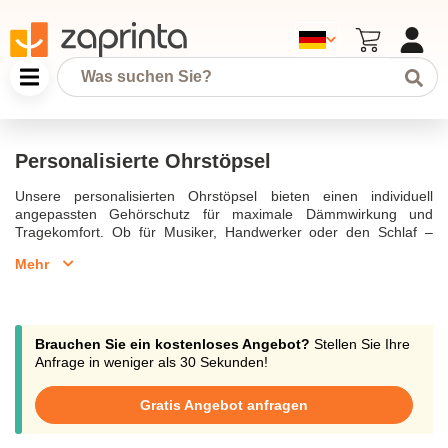
Personalisierte Ohrstöpsel
Unsere personalisierten Ohrstöpsel bieten einen individuell
angepassten Gehörschutz für maximale Dämmwirkung und
Tragekomfort. Ob für Musiker, Handwerker oder den Schlaf –
diese Ohrstöpsel sind aus hochwertigem Silikon gefertigt und
Mehr
können mit einem Logo oder Namen personalisiert werden.
Perfekt als Werbegeschenk oder für den persönlichen Gebrauch.
Brauchen Sie ein kostenloses Angebot?
Stellen Sie Ihre
Anfrage in weniger als 30 Sekunden!
Gratis Angebot anfragen