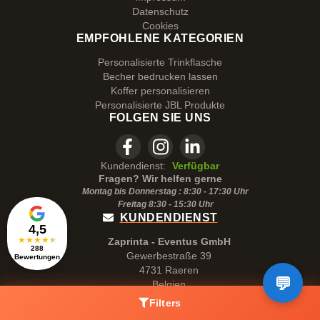
Datenschutz
Cookies
EMPFOHLENE KATEGORIEN
Personalisierte Trinkflasche
Becher bedrucken lassen
Koffer personalisieren
Personalisierte JBL Produkte
FOLGEN SIE UNS
Kundendienst:
Verfügbar
Fragen? Wir helfen gerne
Montag bis Donnerstag : 8:30 - 17:30 Uhr
Freitag 8:30 -
15:30
Uhr
KUNDENDIENST
4,5
★
★
★
★
★
Zaprinta - Eventus GmbH
288
Gewerbestraße 39
Bewertungen
4731 Raeren
Belgien
verkauf@zaprinta.com
Filters
MwSt.Id : BE0875.865.260