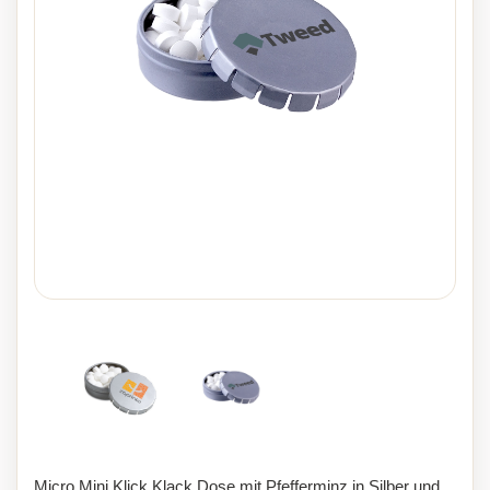
Micro Mini Klick Klack Dose mit Pfefferminz in Silber und