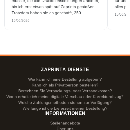
musste, die alle Druckdienstleistungen anbietet,
für unse
bin ich erst etwas spät auf Zaprinta gestoßen.
alles pr
Trotzdem haben sie es geschafft, 250
15/06/20
wunderschön bedruckte Emaillebecher
15/06/2026
pünktlich zu liefern. Ich bin sehr zufrieden.
Vielen Dank!
ZAPRINTA-DIENSTE
Wie kann ich eine Bestellung aufgeben?
Kann ich als Privatperson bestellen?
Berechnen Sie Verpackungs- oder Versandkosten?
Wann erhalte ich meine digitale Vorschau oder Korrekturabzug?
Welche Zahlungsmethoden stehen zur Verfügung?
Wie lange ist die Lieferzeit meiner Bestellung?
INFORMATIONEN
Stellenangebote
Über uns