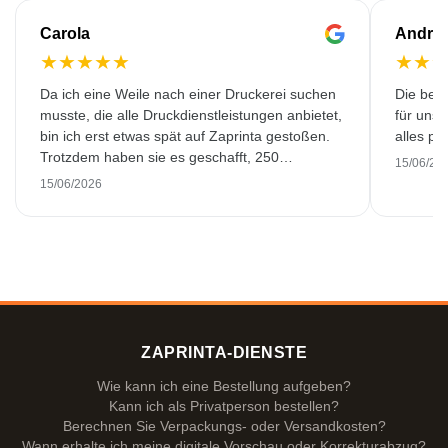
Carola
Andre
★
★
★
★
★
★
★
Da ich eine Weile nach einer Druckerei suchen
Die bedr
musste, die alle Druckdienstleistungen anbietet,
für unse
bin ich erst etwas spät auf Zaprinta gestoßen.
alles pr
Trotzdem haben sie es geschafft, 250
15/06/20
wunderschön bedruckte Emaillebecher
15/06/2026
pünktlich zu liefern. Ich bin sehr zufrieden.
Vielen Dank!
ZAPRINTA-DIENSTE
Wie kann ich eine Bestellung aufgeben?
Kann ich als Privatperson bestellen?
Berechnen Sie Verpackungs- oder Versandkosten?
Wann erhalte ich meine digitale Vorschau oder Korrekturabzug?