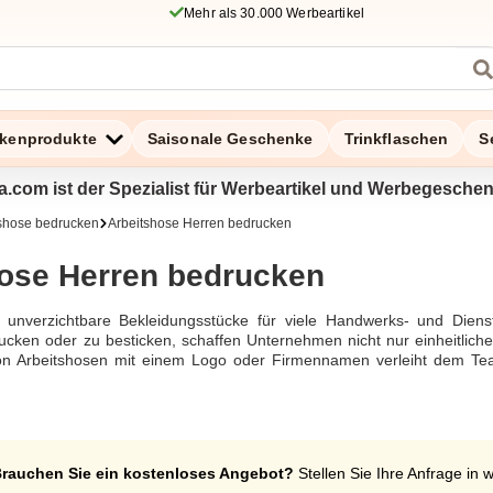
Mehr als 30.000 Werbeartikel
kenprodukte
Saisonale Geschenke
Trinkflaschen
S
a.com ist der Spezialist für Werbeartikel und Werbegesche
shose bedrucken
Arbeitshose Herren bedrucken
ose Herren bedrucken
 unverzichtbare Bekleidungsstücke für viele Handwerks- und Dienstl
rucken oder zu besticken, schaffen Unternehmen nicht nur einheitliche
n Arbeitshosen mit einem Logo oder Firmennamen verleiht dem Team 
Unsere Arbeitshosen sind in einer großen Auswahl erhältlich un
stellt, um Langlebigkeit und Strapazierfähigkeit zu gewährleiste
n und elastischen Einsätzen konzipiert, die den Tragekomfort und 
naue Modelle, die in verschiedenen Größen erhältlich sind.Wenn Sie A
n unserer erstklassigen Druckerei und Stickerei, die für hervorragende
rauchen Sie ein kostenloses Angebot?
Stellen Sie Ihre Anfrage in 
alität, was die Arbeitshosen nicht nur funktional, sondern auch st