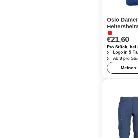
Oslo Damen 
Heitershei
€21,60
Pro Stück, bei
Logo in
5
Fa
Ab
3
pro Stü
Meinen 