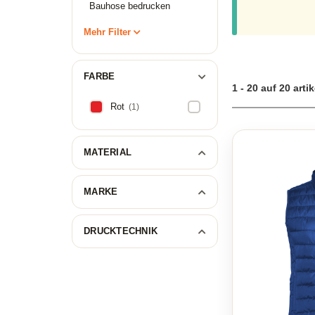
empfehlenswerte Wa
Bauhose bedrucken
Bestellung online
besticken lassen u
Mehr Filter
Arbeitshose Herre
FARBE
1 - 20 auf 20 artik
Rot
(1)
MATERIAL
MARKE
DRUCKTECHNIK