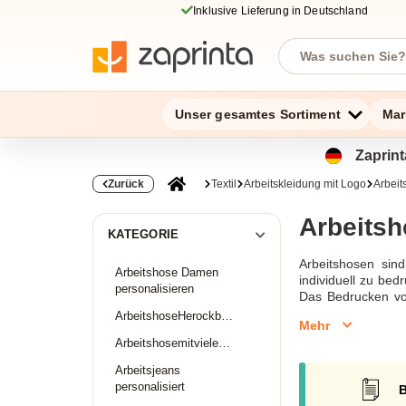
Inklusive Lieferung in Deutschland
Unser gesamtes Sortiment
Mar
Zaprint
Zurück
Textil
Arbeitskleidung mit Logo
Arbeit
Arbeitsh
KATEGORIE
Arbeitshosen sind
Arbeitshose Damen
individuell zu bed
personalisieren
Das Bedrucken vo
Wiedererkennung.
ArbeitshoseHerockbedrucken
Mehr
Kunstfasern herge
ArbeitshosemitvielenTaschenbedrucken
Kniepolstertasche
bieten wir passge
Arbeitsjeans
profitieren Sie vo
personalisiert
B
sind von hoher Qu