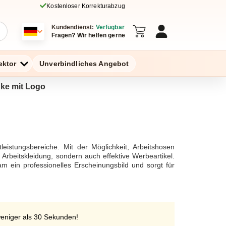
Kostenloser Korrekturabzug
Kundendienst:
Verfügbar
Fragen? Wir helfen gerne
ektor
Unverbindliches Angebot
nke mit Logo
eistungsbereiche. Mit der Möglichkeit, Arbeitshosen
 Arbeitskleidung, sondern auch effektive Werbeartikel.
ein professionelles Erscheinungsbild und sorgt für
d aus hochwertigen Materialien wie Baumwolle und
n. Zudem sind sie mit praktischen Ausstattungen wie
die Bewegungsfreiheit erhöhen. Für Damen und Herren
rbeitshosen bedrucken oder besticken lassen möchten,
 Veredelung sorgt. Die Druckqualität und die Bestickung
weniger als 30 Sekunden!
ilvoll macht.Arbeitshosen als Werbeartikel sind eine