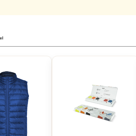
hl, die nicht nur funktional, sondern auch komfortabel sind. Dank un
 einfach und bequem. Schon ab einer kleinen Bestellmenge können Sie 
nd genießen dabei top Qualität und eine schnelle Lieferung.
n bedrucken
el